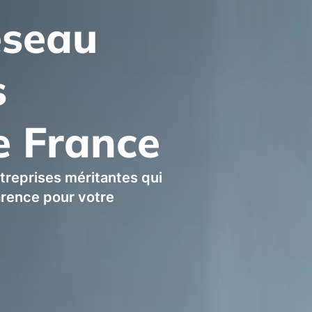
éseau
s
e France
ntreprises méritantes qui
arence pour votre