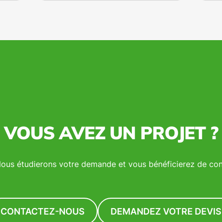
Contrexéville. Avec leur
éco
expertise locale et leurs
éco
solutions durables, réalisez des
Déc
économies d'énergie tout en
per
contribuant à un futur plus vert.
en 
Contactez-les dès aujourd'hui
pour transformer votre toiture
en source d'énergie propre !
VOUS AVEZ UN PROJET ?
ous étudierons votre demande et vous bénéficierez de cons
CONTACTEZ-NOUS
DEMANDEZ VOTRE DEVIS