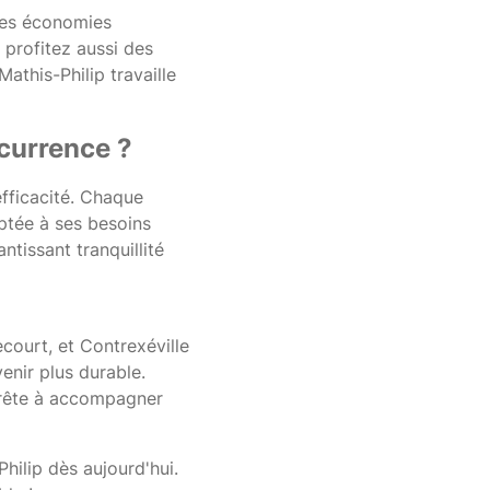
 des économies
profitez aussi des
Mathis-Philip travaille
currence ?
efficacité. Chaque
aptée à ses besoins
ntissant tranquillité
court, et Contrexéville
nir plus durable.
 prête à accompagner
hilip dès aujourd'hui.