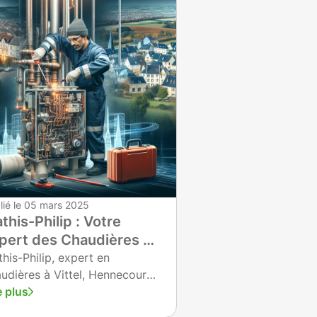
lié le
05 mars 2025
this-Philip : Votre
pert des Chaudières à
ttel, Hennecourt et
his-Philip, expert en
udières à Vittel, Hennecourt
ntrexéville
Contrexéville, offre des
e plus
utions modernes et