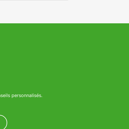
logiques pour des
nomies d'énergie optimales.
ouvrez pourquoi leur service
sonnalisé fait d'eux le leader
chauffage dans les Vosges.
eils personnalisés.