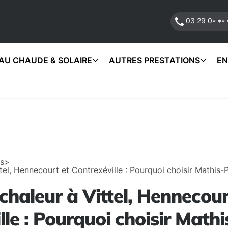
03 29 0
* ** 
AU CHAUDE & SOLAIRE
AUTRES PRESTATIONS
EN
és
>
el, Hennecourt et Contrexéville : Pourquoi choisir Mathis-P
haleur à Vittel, Hennecour
le : Pourquoi choisir Mathis