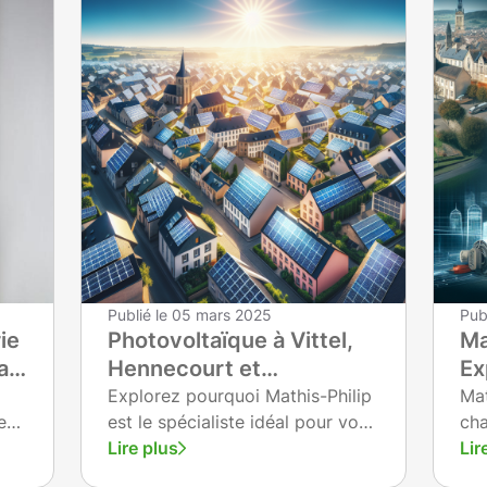
Publié le
05 mars 2025
Pub
ie
Photovoltaïque à Vittel,
Ma
cas
Hennecourt et
Ex
Contrexéville : Mathis-
Vi
Explorez pourquoi Mathis-Philip
Mat
er
est le spécialiste idéal pour vos
cha
Philip illumine vos
Co
.
installations photovoltaïques à
Lire plus
et 
Lir
installations
Vittel, Hennecourt et
sol