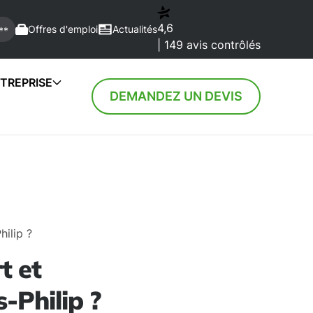
4,6
Offres d'emploi
Actualités
**
| 149 avis contrôlés
TREPRISE
DEMANDEZ UN DEVIS
hilip ?
t et
-Philip ?