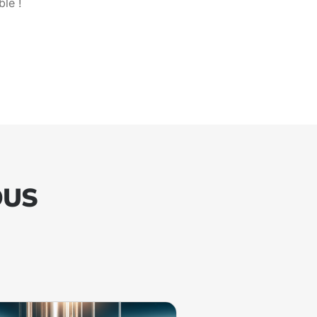
le !
OUS